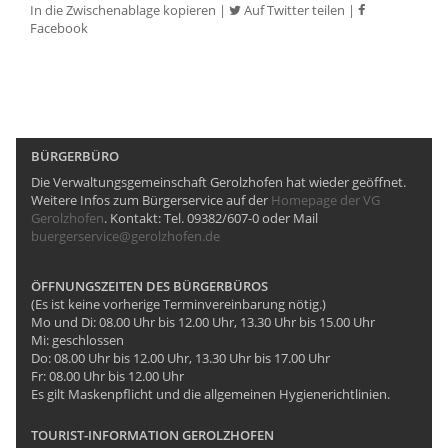
In die Zwischenablage kopieren
|
Auf Twitter teilen
|
Facebook
BÜRGERBÜRO
Die Verwaltungsgemeinschaft Gerolzhofen hat wieder geöffnet.
Weitere Infos zum Bürgerservice auf der
Homepage der VG
Gerolzhofen
. Kontakt: Tel. 09382/607-0 oder Mail
buergerservice@gerolzhofen.de
ÖFFNUNGSZEITEN DES BÜRGERBÜROS
(Es ist keine vorherige Terminvereinbarung nötig.)
Mo und Di: 08.00 Uhr bis 12.00 Uhr, 13.30 Uhr bis 15.00 Uhr
Mi: geschlossen
Do: 08.00 Uhr bis 12.00 Uhr, 13.30 Uhr bis 17.00 Uhr
Fr: 08.00 Uhr bis 12.00 Uhr
Es gilt Maskenpflicht und die allgemeinen Hygienerichtlinien.
TOURIST-INFORMATION GEROLZHOFEN