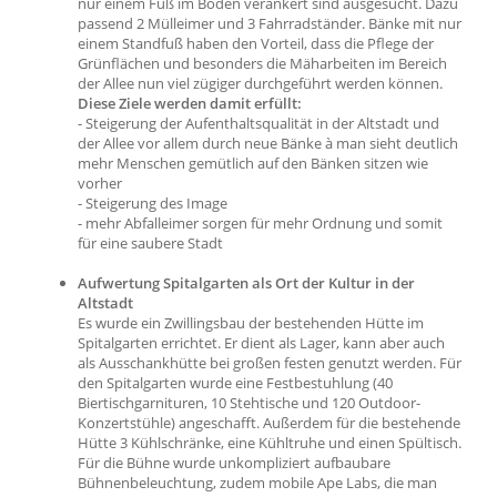
nur einem Fuß im Boden verankert sind ausgesucht. Dazu
passend 2 Mülleimer und 3 Fahrradständer. Bänke mit nur
einem Standfuß haben den Vorteil, dass die Pflege der
Grünflächen und besonders die Mäharbeiten im Bereich
der Allee nun viel zügiger durchgeführt werden können.
Diese Ziele werden damit erfüllt:
- Steigerung der Aufenthaltsqualität in der Altstadt und
der Allee vor allem durch neue Bänke à man sieht deutlich
mehr Menschen gemütlich auf den Bänken sitzen wie
vorher
- Steigerung des Image
- mehr Abfalleimer sorgen für mehr Ordnung und somit
für eine saubere Stadt
Aufwertung Spitalgarten als Ort der Kultur in der
Altstadt
Es wurde ein Zwillingsbau der bestehenden Hütte im
Spitalgarten errichtet. Er dient als Lager, kann aber auch
als Ausschankhütte bei großen festen genutzt werden. Für
den Spitalgarten wurde eine Festbestuhlung (40
Biertischgarnituren, 10 Stehtische und 120 Outdoor-
Konzertstühle) angeschafft. Außerdem für die bestehende
Hütte 3 Kühlschränke, eine Kühltruhe und einen Spültisch.
Für die Bühne wurde unkompliziert aufbaubare
Bühnenbeleuchtung, zudem mobile Ape Labs, die man