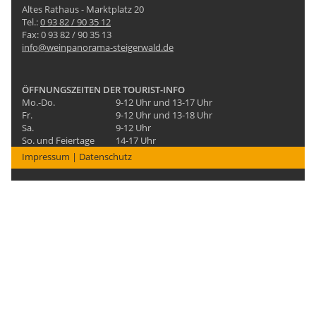
Altes Rathaus - Marktplatz 20
Tel.:
0 93 82 / 90 35 12
Fax: 0 93 82 / 90 35 13
info@weinpanorama-steigerwald.de
ÖFFNUNGSZEITEN DER TOURIST-INFO
Mo.-Do.
9-12 Uhr und 13-17 Uhr
Fr.
9-12 Uhr und 13-18 Uhr
Sa.
9-12 Uhr
So. und Feiertage
14-17 Uhr
Impressum
|
Datenschutz