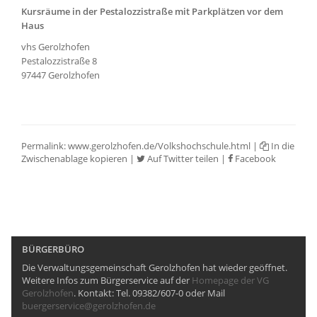
Kursräume in der Pestalozzistraße mit Parkplätzen vor dem
Haus
vhs Gerolzhofen
Pestalozzistraße 8
97447 Gerolzhofen
Permalink:
www.gerolzhofen.de/Volkshochschule.html
|
In die
Zwischenablage kopieren
|
Auf Twitter teilen
|
Facebook
BÜRGERBÜRO
Die Verwaltungsgemeinschaft Gerolzhofen hat wieder geöffnet.
Weitere Infos zum Bürgerservice auf der
Homepage der VG
Gerolzhofen
. Kontakt: Tel. 09382/607-0 oder Mail
buergerservice@gerolzhofen.de