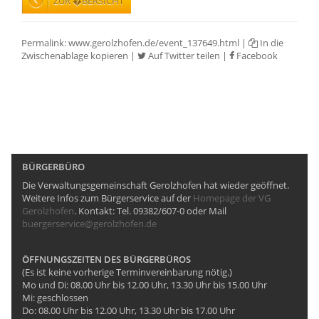
ZUR �BERSICHT
Permalink:
www.gerolzhofen.de/event_137649.html
|
In die
Zwischenablage kopieren
|
Auf Twitter teilen
|
Facebook
BÜRGERBÜRO
Die Verwaltungsgemeinschaft Gerolzhofen hat wieder geöffnet.
Weitere Infos zum Bürgerservice auf der
Homepage der VG
Gerolzhofen
. Kontakt: Tel. 09382/607-0 oder Mail
buergerservice@gerolzhofen.de
ÖFFNUNGSZEITEN DES BÜRGERBÜROS
(Es ist keine vorherige Terminvereinbarung nötig.)
Mo und Di: 08.00 Uhr bis 12.00 Uhr, 13.30 Uhr bis 15.00 Uhr
Mi: geschlossen
Do: 08.00 Uhr bis 12.00 Uhr, 13.30 Uhr bis 17.00 Uhr