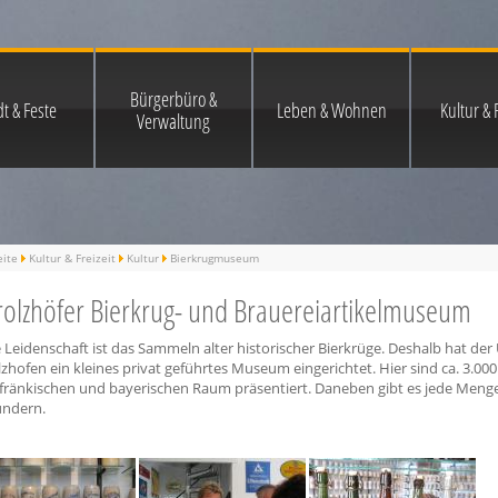
Bürgerbüro &
t & Feste
Leben & Wohnen
Kultur & F
Verwaltung
eite
Kultur & Freizeit
Kultur
Bierkrugmuseum
olzhöfer Bierkrug- und Brauereiartikelmuseum
 Leidenschaft ist das Sammeln alter historischer Bierkrüge. Deshalb hat d
zhofen ein kleines privat geführtes Museum eingerichtet. Hier sind ca. 3.00
fränkischen und bayerischen Raum präsentiert. Daneben gibt es jede Menge
ndern.