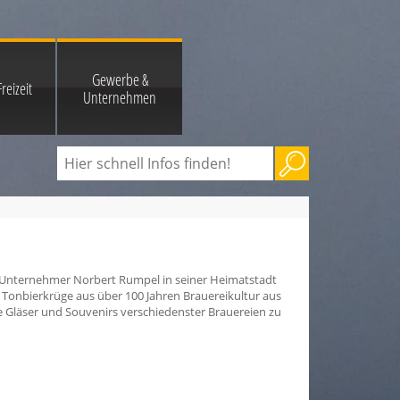
Gewerbe &
reizeit
Unternehmen
er Unternehmer Norbert Rumpel in seiner Heimatstadt
0 Tonbierkrüge aus über 100 Jahren Brauereikultur aus
 Gläser und Souvenirs verschiedenster Brauereien zu