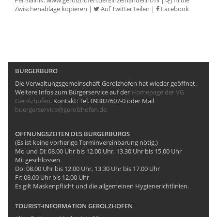
Permalink:
www.gerolzhofen.de/Einzelhandel.html
|
In die
Zwischenablage kopieren
|
Auf Twitter teilen
|
Facebook
BÜRGERBÜRO
Die Verwaltungsgemeinschaft Gerolzhofen hat wieder geöffnet.
Weitere Infos zum Bürgerservice auf der
Homepage der VG
Gerolzhofen
. Kontakt: Tel. 09382/607-0 oder Mail
buergerservice@gerolzhofen.de
ÖFFNUNGSZEITEN DES BÜRGERBÜROS
(Es ist keine vorherige Terminvereinbarung nötig.)
Mo und Di: 08.00 Uhr bis 12.00 Uhr, 13.30 Uhr bis 15.00 Uhr
Mi: geschlossen
Do: 08.00 Uhr bis 12.00 Uhr, 13.30 Uhr bis 17.00 Uhr
Fr: 08.00 Uhr bis 12.00 Uhr
Es gilt Maskenpflicht und die allgemeinen Hygienerichtlinien.
TOURIST-INFORMATION GEROLZHOFEN