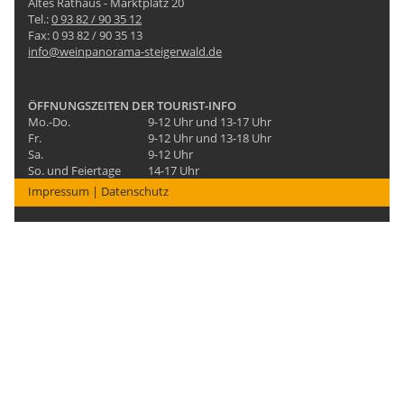
Altes Rathaus - Marktplatz 20
Tel.:
0 93 82 / 90 35 12
Fax: 0 93 82 / 90 35 13
info@weinpanorama-steigerwald.de
ÖFFNUNGSZEITEN DER TOURIST-INFO
Mo.-Do.
9-12 Uhr und 13-17 Uhr
Fr.
9-12 Uhr und 13-18 Uhr
Sa.
9-12 Uhr
So. und Feiertage
14-17 Uhr
Impressum
|
Datenschutz