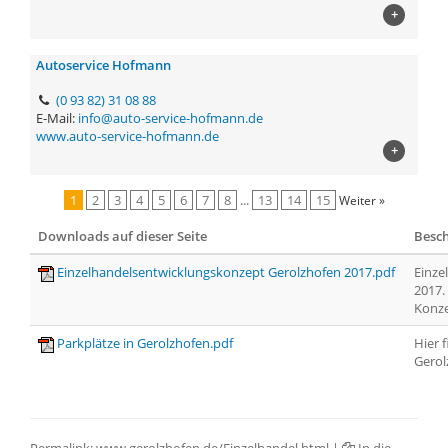
+
Autoservice Hofmann
(0 93 82) 31 08 88
E-Mail:
info@auto-service-hofmann.de
www.auto-service-hofmann.de
+
1
2
3
4
5
6
7
8
...
13
14
15
Weiter »
Downloads auf dieser Seite
Besc
Einzelhandelsentwicklungskonzept Gerolzhofen 2017.pdf
Einze
2017.
Konze
Parkplätze in Gerolzhofen.pdf
Hier f
Gerol