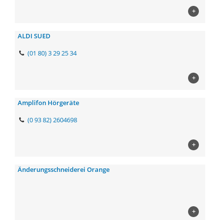
+
ALDI SUED
(01 80) 3 29 25 34
+
Amplifon Hörgeräte
(0 93 82) 2604698
+
Änderungsschneiderei Orange
+