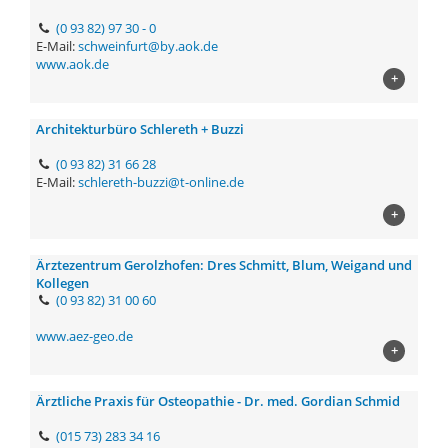
(0 93 82) 97 30 - 0
E-Mail:
schweinfurt@by.aok.de
www.aok.de
+
Architekturbüro Schlereth + Buzzi
(0 93 82) 31 66 28
E-Mail:
schlereth-buzzi@t-online.de
+
Ärztezentrum Gerolzhofen: Dres Schmitt, Blum, Weigand und
Kollegen
(0 93 82) 31 00 60
www.aez-geo.de
+
Ärztliche Praxis für Osteopathie - Dr. med. Gordian Schmid
(015 73) 283 34 16